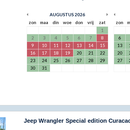
AUGUSTUS
2026
zon
maa
din
woe
don
vrij
zat
zon
m
1
2
3
4
5
6
7
8
6
9
10
11
12
13
14
15
13
16
17
18
19
20
21
22
20
23
24
25
26
27
28
29
27
30
31
Jeep Wrangler Special edition Curaca