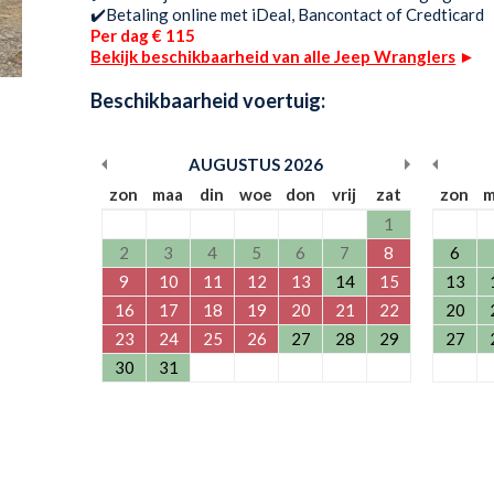
✔️Betaling online met iDeal, Bancontact of Credticard
Per dag € 115
Bekijk beschikbaarheid van alle Jeep Wranglers
►
Beschikbaarheid voertuig:
AUGUSTUS
2026
zon
maa
din
woe
don
vrij
zat
zon
m
1
2
3
4
5
6
7
8
6
9
10
11
12
13
14
15
13
16
17
18
19
20
21
22
20
23
24
25
26
27
28
29
27
30
31