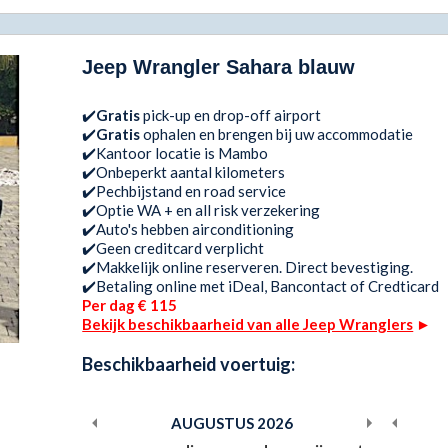
Jeep Wrangler Sahara blauw
✔️
Gratis
pick-up en drop-off airport
✔️
Gratis
ophalen en brengen bij uw accommodatie
✔️Kantoor locatie is Mambo
✔️Onbeperkt aantal kilometers
✔️Pechbijstand en road service
✔️Optie WA + en all risk verzekering
✔️Auto's hebben airconditioning
✔️Geen creditcard verplicht
✔️Makkelijk online reserveren. Direct bevestiging.
✔️Betaling online met iDeal, Bancontact of Credticard
Per dag € 115
Bekijk beschikbaarheid van alle Jeep Wranglers
►
Beschikbaarheid voertuig:
AUGUSTUS
2026