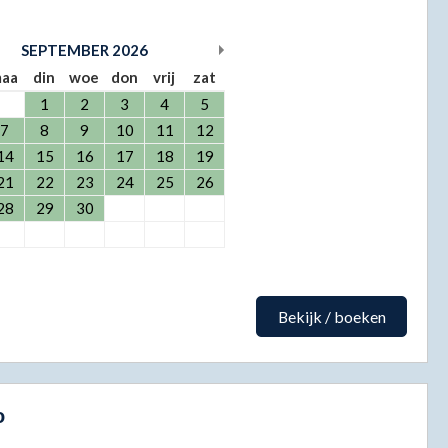
SEPTEMBER
2026
aa
din
woe
don
vrij
zat
1
2
3
4
5
7
8
9
10
11
12
14
15
16
17
18
19
21
22
23
24
25
26
28
29
30
Bekijk / boeken
o