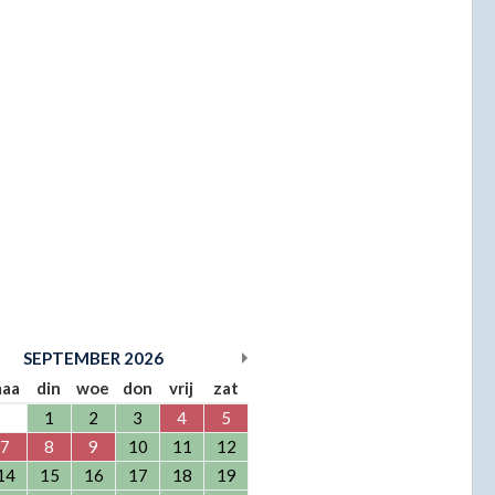
SEPTEMBER
2026
aa
din
woe
don
vrij
zat
1
2
3
4
5
7
8
9
10
11
12
14
15
16
17
18
19