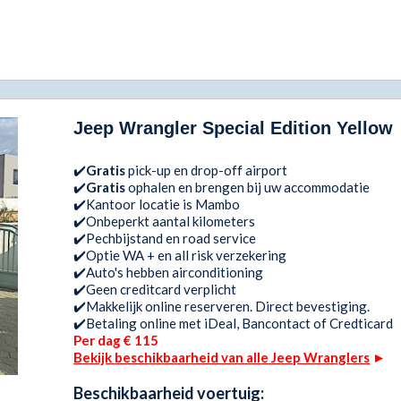
Jeep Wrangler Special Edition Yellow
✔️
Gratis
pick-up en drop-off airport
✔️
Gratis
ophalen en brengen bij uw accommodatie
✔️Kantoor locatie is Mambo
✔️Onbeperkt aantal kilometers
✔️Pechbijstand en road service
✔️Optie WA + en all risk verzekering
✔️Auto's hebben airconditioning
✔️Geen creditcard verplicht
✔️Makkelijk online reserveren. Direct bevestiging.
✔️Betaling online met iDeal, Bancontact of Credticard
Per dag € 115
Bekijk beschikbaarheid van alle Jeep Wranglers
►
Beschikbaarheid voertuig: