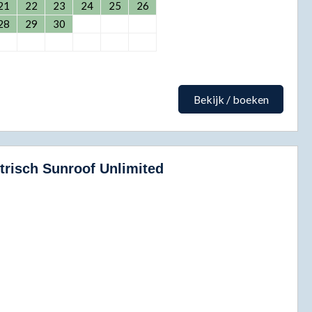
21
22
23
24
25
26
28
29
30
Bekijk / boeken
trisch Sunroof Unlimited