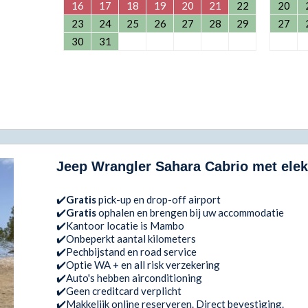
16
17
18
19
20
21
22
20
23
24
25
26
27
28
29
27
30
31
Jeep Wrangler Sahara Cabrio met elek
✔️
Gratis
pick-up en drop-off airport
✔️
Gratis
ophalen en brengen bij uw accommodatie
✔️Kantoor locatie is Mambo
✔️Onbeperkt aantal kilometers
✔️Pechbijstand en road service
✔️Optie WA + en all risk verzekering
✔️Auto's hebben airconditioning
✔️Geen creditcard verplicht
✔️Makkelijk online reserveren. Direct bevestiging.