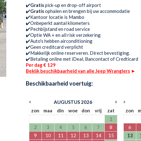
✔️
Gratis
pick-up en drop-off airport
✔️
Gratis
ophalen en brengen bij uw accommodatie
✔️Kantoor locatie is Mambo
✔️Onbeperkt aantal kilometers
✔️Pechbijstand en road service
✔️Optie WA + en all risk verzekering
✔️Auto's hebben airconditioning
✔️Geen creditcard verplicht
✔️Makkelijk online reserveren. Direct bevestiging.
✔️Betaling online met iDeal, Bancontact of Credticard
Per dag € 129
Bekijk beschikbaarheid van alle Jeep Wranglers
►
Beschikbaarheid voertuig:
AUGUSTUS
2026
zon
maa
din
woe
don
vrij
zat
zon
m
1
2
3
4
5
6
7
8
6
9
10
11
12
13
14
15
13