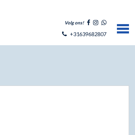
Volg ons!
+31639682807