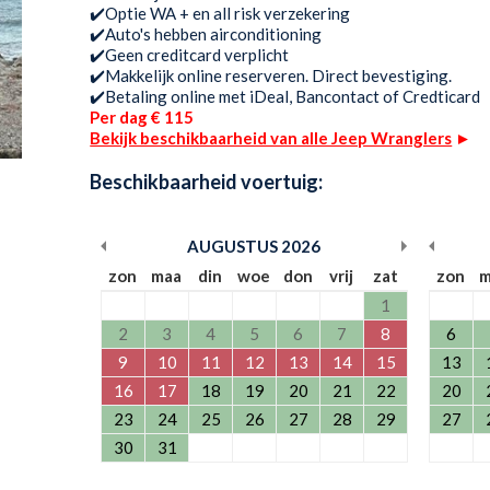
✔️Optie WA + en all risk verzekering
✔️Auto's hebben airconditioning
✔️Geen creditcard verplicht
✔️Makkelijk online reserveren. Direct bevestiging.
✔️Betaling online met iDeal, Bancontact of Credticard
Per dag € 115
Bekijk beschikbaarheid van alle Jeep Wranglers
►
Beschikbaarheid voertuig:
AUGUSTUS
2026
zon
maa
din
woe
don
vrij
zat
zon
m
1
2
3
4
5
6
7
8
6
9
10
11
12
13
14
15
13
16
17
18
19
20
21
22
20
23
24
25
26
27
28
29
27
30
31