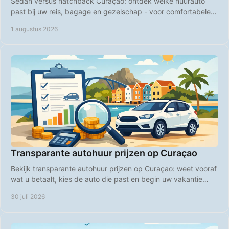
Sedan versus hatchback Curaçao: ontdek welke huurauto
past bij uw reis, bagage en gezelschap - voor comfortabele
ritten over het hele eiland, elke dag.
1 augustus 2026
Transparante autohuur prijzen op Curaçao
Bekijk transparante autohuur prijzen op Curaçao: weet vooraf
wat u betaalt, kies de auto die past en begin uw vakantie
zonder verrassingen bij boeking.
30 juli 2026