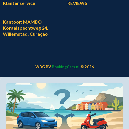
Klantenservice
REVIEWS
Kantoor: MAMBO
Koraalspechtweg 24,
Willemstad, Curaçao
WBG BV
BookingCars.nl
© 2026