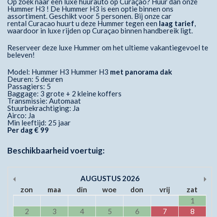
Op zoek naar een luxe huurauto op Curaçao? Huur dan onze
Hummer H3 ! De Hummer H3 is een optie binnen ons
assortiment. Geschikt voor 5 personen. Bij onze car
rental Curacao huurt u deze Hummer tegen een
laag tarief
,
waardoor in luxe rijden op Curaçao binnen handbereik ligt.
Reserveer deze luxe Hummer om het ultieme vakantiegevoel te
beleven!
Model: Hummer H3 Hummer H3
met panorama dak
Deuren: 5 deuren
Passagiers: 5
Baggage: 3 grote + 2 kleine koffers
Transmissie: Automaat
Stuurbekrachtiging: Ja
Airco: Ja
Min leeftijd: 25 jaar
Per dag € 99
Beschikbaarheid voertuig:
AUGUSTUS
2026
zon
maa
din
woe
don
vrij
zat
1
2
3
4
5
6
7
8