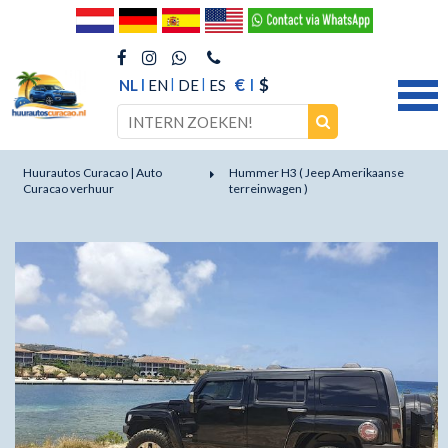
€
$
NL
EN
DE
ES
Huurautos Curacao | Auto
Hummer H3 ( Jeep Amerikaanse
Curacao verhuur
terreinwagen )