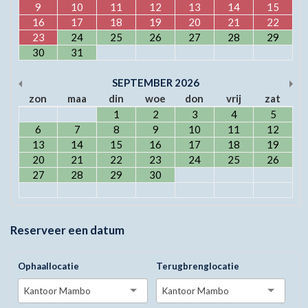
9
10
11
12
13
14
15
16
17
18
19
20
21
22
23
24
25
26
27
28
29
30
31
SEPTEMBER
2026
zon
maa
din
woe
don
vrij
zat
1
2
3
4
5
6
7
8
9
10
11
12
13
14
15
16
17
18
19
20
21
22
23
24
25
26
27
28
29
30
Reserveer een datum
Ophaallocatie
Terugbrenglocatie
Kantoor Mambo
Kantoor Mambo