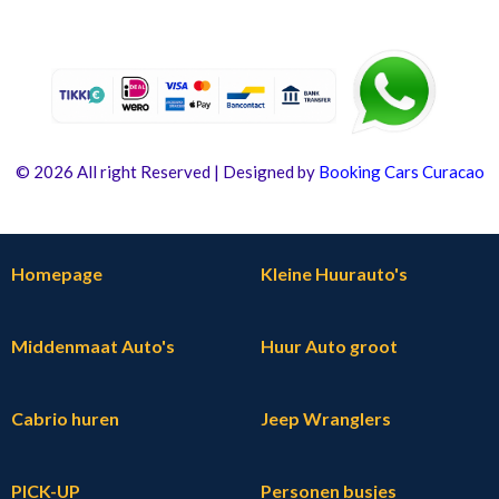
© 2026 All right Reserved | Designed by
Booking Cars Curacao
Homepage
Kleine Huurauto's
Middenmaat Auto's
Huur Auto groot
Cabrio huren
Jeep Wranglers
PICK-UP
Personen busjes