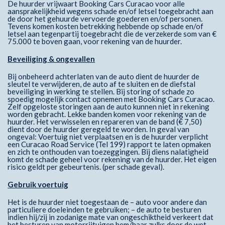
De huurder vrijwaart Booking Cars Curacao voor alle
aansprakelijkheid wegens schade en/of letsel toegebracht aan
de door het gehuurde vervoerde goederen en/of personen.
Tevens komen kosten betrekking hebbende op schade en/of
letsel aan tegenpartij toegebracht die de verzekerde som van €
75.000 te boven gaan, voor rekening van de huurder.
Beveiliging & ongevallen
Bij onbeheerd achterlaten van de auto dient de huurder de
sleutel te verwijderen, de auto af te sluiten en de diefstal
beveiliging in werking te stellen. Bij storing of schade zo
spoedig mogelijk contact opnemen met Booking Cars Curacao.
Zelf opgeloste storingen aan de auto kunnen niet in rekening
worden gebracht. Lekke banden komen voor rekening van de
huurder. Het verwisselen en repareren van de band (€ 7,50)
dient door de huurder geregeld te worden. In geval van
ongeval: Voertuig niet verplaatsen en is de huurder verplicht
een Curacao Road Service (Tel 199) rapport te laten opmaken
en zich te onthouden van toezeggingen. Bij diens nalatigheid
komt de schade geheel voor rekening van de huurder. Het eigen
risico geldt per gebeurtenis. (per schade geval).
Gebruik voertuig
Het is de huurder niet toegestaan de – auto voor andere dan
particuliere doeleinden te gebruiken; – de auto te besturen
indien hij/zij in zodanige mate van ongeschiktheid verkeert dat
het besturen van motorrijtuigen hem/haar zulks door de wet