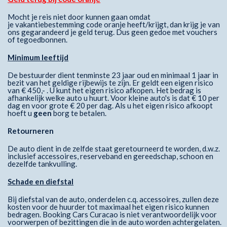
Mocht je reis niet door kunnen gaan omdat
je vakantiebestemming code oranje heeft/krijgt, dan krijg je van
ons gegarandeerd je geld terug. Dus geen gedoe met vouchers
of tegoedbonnen.
Minimum leeftijd
De bestuurder dient tenminste 23 jaar oud en minimaal 1 jaar in
bezit van het geldige rijbewijs te zijn. Er geldt een eigen risico
van € 450,- . U kunt het eigen risico afkopen. Het bedrag is
afhankelijk welke auto u huurt. Voor kleine auto's is dat € 10 per
dag en voor grote € 20 per dag. Als u het eigen risico afkoopt
hoeft u
geen
borg te betalen.
Retourneren
De auto dient in de zelfde staat geretourneerd te worden, d.w.z.
inclusief accessoires, reserveband en gereedschap, schoon en
dezelfde tankvulling.
Schade en diefstal
Bij diefstal van de auto, onderdelen c.q. accessoires, zullen deze
kosten voor de huurder tot maximaal het eigen risico kunnen
bedragen. Booking Cars Curacao is niet verantwoordelijk voor
voorwerpen of bezittingen die in de auto worden achtergelaten.