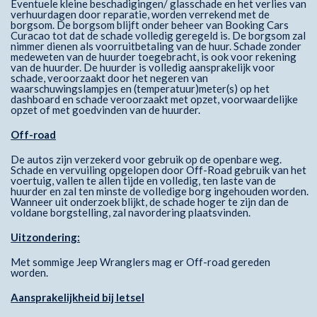
Eventuele kleine beschadigingen/ glasschade en het verlies van
verhuurdagen door reparatie, worden verrekend met de
borgsom. De borgsom blijft onder beheer van Booking Cars
Curacao tot dat de schade volledig geregeld is. De borgsom zal
nimmer dienen als voorruitbetaling van de huur. Schade zonder
medeweten van de huurder toegebracht, is ook voor rekening
van de huurder. De huurder is volledig aansprakelijk voor
schade, veroorzaakt door het negeren van
waarschuwingslampjes en (temperatuur)meter(s) op het
dashboard en schade veroorzaakt met opzet, voorwaardelijke
opzet of met goedvinden van de huurder.
Off-road
De autos zijn verzekerd voor gebruik op de openbare weg.
Schade en vervuiling opgelopen door Off-Road gebruik van het
voertuig, vallen te allen tijde en volledig, ten laste van de
huurder en zal ten minste de volledige borg ingehouden worden.
Wanneer uit onderzoek blijkt, de schade hoger te zijn dan de
voldane borgstelling, zal navordering plaatsvinden.
Uitzondering:
Met sommige Jeep Wranglers mag er Off-road gereden
worden.
Aansprakelijkheid bij letsel