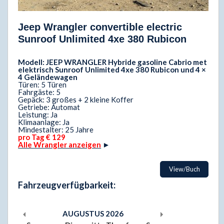
Jeep Wrangler convertible electric
Sunroof Unlimited 4xe 380 Rubicon
Modell: JEEP WRANGLER Hybride gasoline Cabrio met
elektrisch Sunroof Unlimited 4xe 380 Rubicon und 4 ×
4 Geländewagen
Türen: 5 Türen
Fahrgäste: 5
Gepäck: 3 großes + 2 kleine Koffer
Getriebe: Automat
Leistung: Ja
Klimaanlage: Ja
Mindestalter: 25 Jahre
pro Tag € 129
Alle Wrangler anzeigen
►
View/Buch
Fahrzeugverfügbarkeit:
AUGUSTUS
2026