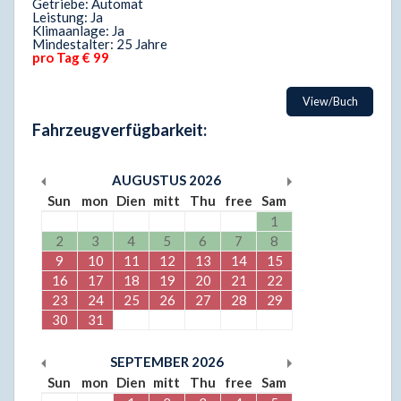
Getriebe: Automat
Leistung: Ja
Klimaanlage: Ja
Mindestalter: 25 Jahre
pro Tag € 99
View/Buch
Fahrzeugverfügbarkeit:
AUGUSTUS
2026
Sun
mon
Dien
mitt
Thu
free
Sam
1
2
3
4
5
6
7
8
9
10
11
12
13
14
15
16
17
18
19
20
21
22
23
24
25
26
27
28
29
30
31
SEPTEMBER
2026
Sun
mon
Dien
mitt
Thu
free
Sam