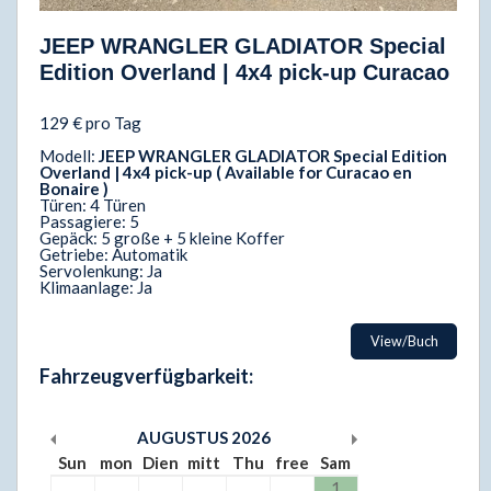
JEEP WRANGLER GLADIATOR Special
Edition Overland | 4x4 pick-up Curacao
129 € pro Tag
Modell:
JEEP WRANGLER GLADIATOR Special Edition
Overland | 4x4 pick-up ( Available for Curacao en
Bonaire )
Türen: 4 Türen
Passagiere: 5
Gepäck: 5 große + 5 kleine Koffer
Getriebe: Automatik
Servolenkung: Ja
Klimaanlage: Ja
View/Buch
Fahrzeugverfügbarkeit:
AUGUSTUS
2026
Sun
mon
Dien
mitt
Thu
free
Sam
1