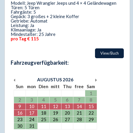
Modell: Jeep Wrangler Jeeps und 4 × 4 Geländewagen
Türen: 5 Türen
Fahrgäste: 5
Gepäck: 3 großes + 2 kleine Koffer
Getriebe: Automat
Leistung: Ja
Klimaanlage: Ja
Mindestalter: 25 Jahre
pro Tag € 115
View/Buch
Fahrzeugverfügbarkeit:
AUGUSTUS
2026
Sun
mon
Dien
mitt
Thu
free
Sam
1
2
3
4
5
6
7
8
9
10
11
12
13
14
15
16
17
18
19
20
21
22
23
24
25
26
27
28
29
30
31