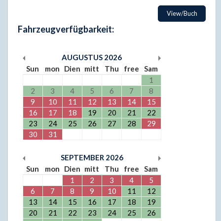
View/Buch
Fahrzeugverfügbarkeit:
AUGUSTUS
2026
Sun
mon
Dien
mitt
Thu
free
Sam
1
2
3
4
5
6
7
8
9
10
11
12
13
14
15
16
17
18
19
20
21
22
23
24
25
26
27
28
29
30
31
SEPTEMBER
2026
Sun
mon
Dien
mitt
Thu
free
Sam
1
2
3
4
5
6
7
8
9
10
11
12
13
14
15
16
17
18
19
20
21
22
23
24
25
26