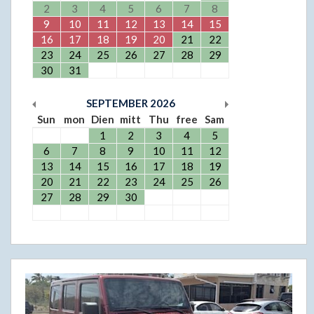
2
3
4
5
6
7
8
9
10
11
12
13
14
15
16
17
18
19
20
21
22
23
24
25
26
27
28
29
30
31
SEPTEMBER
2026
Sun
mon
Dien
mitt
Thu
free
Sam
1
2
3
4
5
6
7
8
9
10
11
12
13
14
15
16
17
18
19
20
21
22
23
24
25
26
27
28
29
30