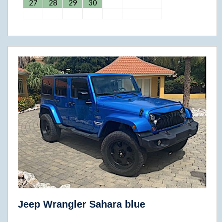
27
28
29
30
Jeep Wrangler Sahara blue