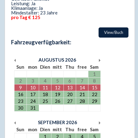
Leistung: Ja
Klimaanlage: Ja
Mindestalter: 23 Jahre
pro Tag € 125
View/Buch
Fahrzeugverfügbarkeit:
AUGUSTUS
2026
Sun
mon
Dien
mitt
Thu
free
Sam
1
2
3
4
5
6
7
8
9
10
11
12
13
14
15
16
17
18
19
20
21
22
23
24
25
26
27
28
29
30
31
SEPTEMBER
2026
Sun
mon
Dien
mitt
Thu
free
Sam
1
2
3
4
5