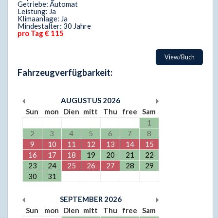
Getriebe: Automat
Leistung: Ja
Klimaanlage: Ja
Mindestalter: 30 Jahre
pro Tag € 115
View/Buch
Fahrzeugverfügbarkeit:
AUGUSTUS
2026
Sun
mon
Dien
mitt
Thu
free
Sam
1
2
3
4
5
6
7
8
9
10
11
12
13
14
15
16
17
18
19
20
21
22
23
24
25
26
27
28
29
30
31
SEPTEMBER
2026
Sun
mon
Dien
mitt
Thu
free
Sam