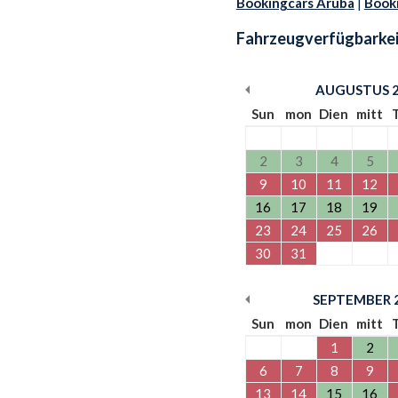
Bookingcars Aruba
|
Book
Fahrzeugverfügbarkei
AUGUSTUS
Sun
mon
Dien
mitt
2
3
4
5
9
10
11
12
16
17
18
19
23
24
25
26
30
31
SEPTEMBER
Sun
mon
Dien
mitt
1
2
6
7
8
9
13
14
15
16