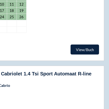
10
11
12
17
18
19
24
25
26
View/Buch
Cabriolet 1.4 Tsi Sport Automaat R-line
Cabrio