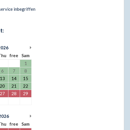
ervice inbegriffen
t:
2026
Thu
free
Sam
1
6
7
8
13
14
15
20
21
22
27
28
29
2026
Thu
free
Sam