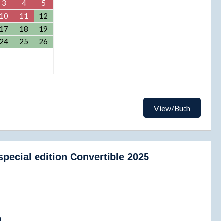
3
4
5
10
11
12
17
18
19
24
25
26
View/Buch
pecial edition Convertible 2025
h