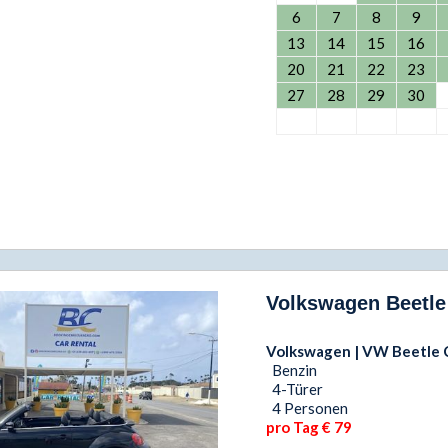
6
7
8
9
13
14
15
16
20
21
22
23
27
28
29
30
Volkswagen Beetle 
Volkswagen | VW Beetle 
Benzin
4-Türer
4 Personen
pro Tag € 79