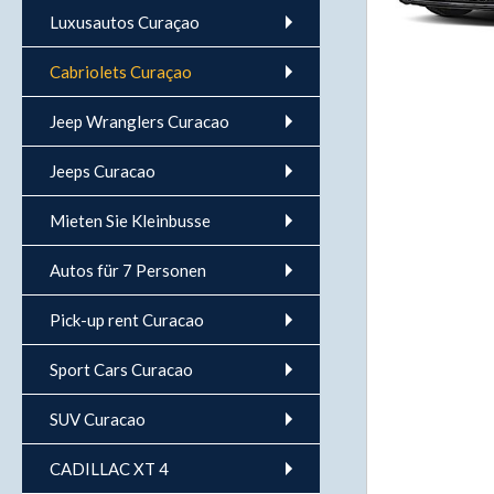
Luxusautos Curaçao
Cabriolets Curaçao
Jeep Wranglers Curacao
Jeeps Curacao
Mieten Sie Kleinbusse
Autos für 7 Personen
Pick-up rent Curacao
Sport Cars Curacao
SUV Curacao
CADILLAC XT 4