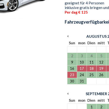
geeignet für 4 Personen
inklusive gratis bringen un
Per dag € 125
Fahrzeugverfügbarkei
AUGUSTUS
Sun
mon
Dien
mitt
2
3
4
5
9
10
11
12
16
17
18
19
23
24
25
26
30
31
SEPTEMBER
Sun
mon
Dien
mitt
1
2