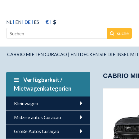
€
$
NL
EN
DE
ES
suche
CABRIO MIETEN CURACAO | ENTDECKEN SIE DIE INSEL MI
CABRIO MI
Verfügbarkeit /
Mietwagenkategorien
Kleinwagen
Midzise autos Curacao
Große Autos Curaçao