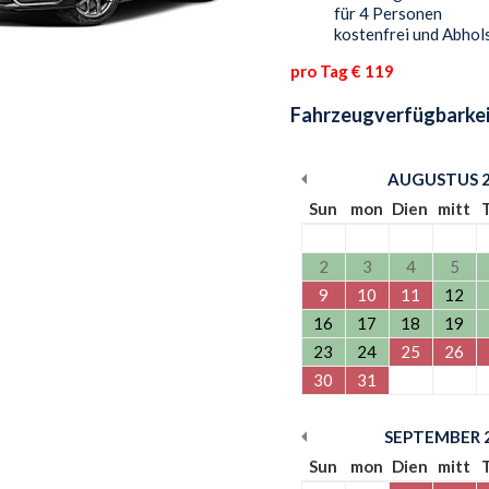
für 4 Personen
kostenfrei und Abhols
pro Tag € 119
Fahrzeugverfügbarkei
AUGUSTUS
Sun
mon
Dien
mitt
2
3
4
5
9
10
11
12
16
17
18
19
23
24
25
26
30
31
SEPTEMBER
Sun
mon
Dien
mitt