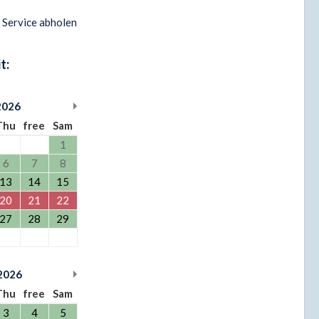
d Service abholen
t:
2026
Thu
free
Sam
1
6
7
8
13
14
15
20
21
22
27
28
29
2026
Thu
free
Sam
3
4
5