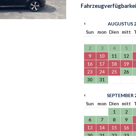
Fahrzeugverfügbarkei
AUGUSTUS
Sun
mon
Dien
mitt
2
3
4
5
9
10
11
12
16
17
18
19
23
24
25
26
30
31
SEPTEMBER
Sun
mon
Dien
mitt
1
2
6
7
8
9
13
14
15
16
20
21
22
23