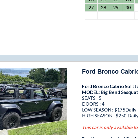
27
28
29
30
Ford Bronco Cabrio
Ford Bronco Cabrio Softto
MODEL: Big Bend Sasqua
SEATS : 5
DOORS : 4
LOW SEASON : $175Daily
HIGH SEASON : $250 Dail
This car is only available f