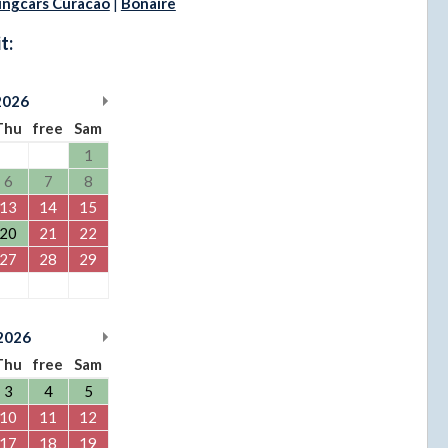
ingcars Curacao
|
Bonaire
t:
2026
Thu
free
Sam
1
6
7
8
13
14
15
20
21
22
27
28
29
2026
Thu
free
Sam
3
4
5
10
11
12
17
18
19