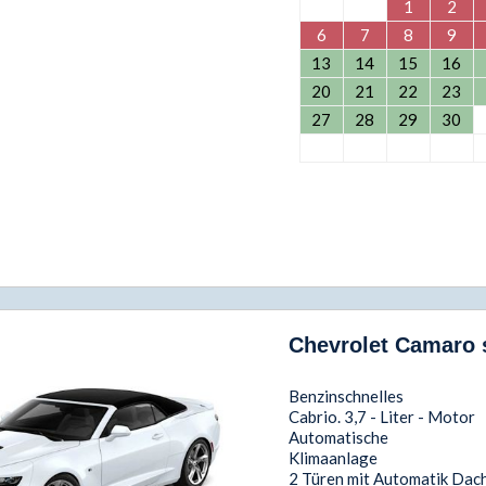
1
2
6
7
8
9
13
14
15
16
20
21
22
23
27
28
29
30
Chevrolet Camaro s
Benzinschnelles
Cabrio. 3,7 - Liter - Motor
Automatische
Klimaanlage
2 Türen mit Automatik Dac