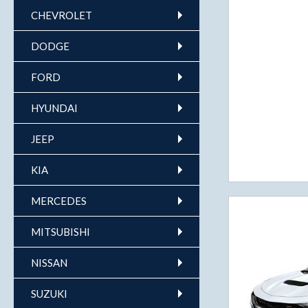
CHEVROLET
DODGE
FORD
HYUNDAI
JEEP
KIA
MERCEDES
MITSUBISHI
NISSAN
SUZUKI