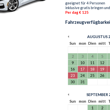
geeignet für 4 Personen
inklusive gratis bringen un
Per dag € 125
Fahrzeugverfügbarkei
AUGUSTUS
Sun
mon
Dien
mitt
2
3
4
5
9
10
11
12
16
17
18
19
23
24
25
26
30
31
SEPTEMBER
Sun
mon
Dien
mitt
1
2