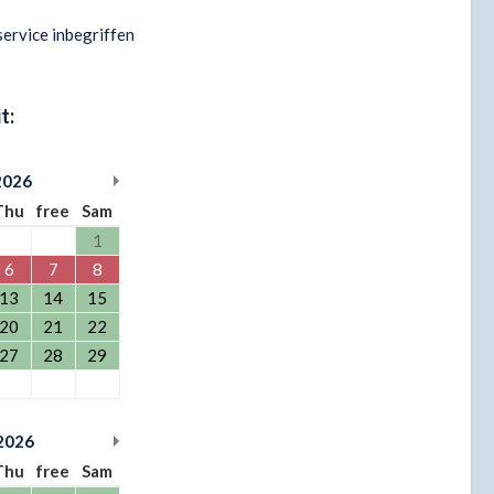
ervice inbegriffen
t:
2026
Thu
free
Sam
1
6
7
8
13
14
15
20
21
22
27
28
29
2026
Thu
free
Sam