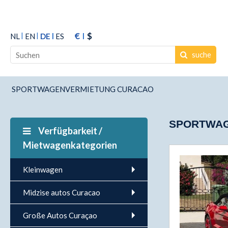
€
$
NL
EN
DE
ES
suche
SPORTWAGENVERMIETUNG CURACAO
SPORTWAG
Verfügbarkeit /
Mietwagenkategorien
Kleinwagen
Midzise autos Curacao
Große Autos Curaçao