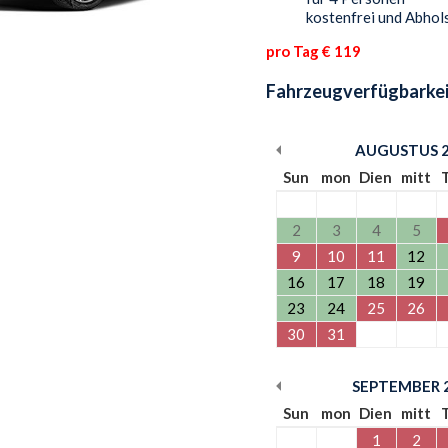
kostenfrei und Abhols
pro Tag € 119
Fahrzeugverfügbarkei
AUGUSTUS
Sun
mon
Dien
mitt
2
3
4
5
9
10
11
12
16
17
18
19
23
24
25
26
30
31
SEPTEMBER
Sun
mon
Dien
mitt
1
2