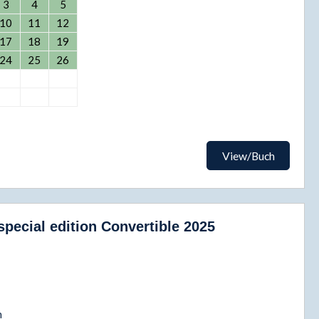
3
4
5
10
11
12
17
18
19
24
25
26
View/Buch
pecial edition Convertible 2025
h