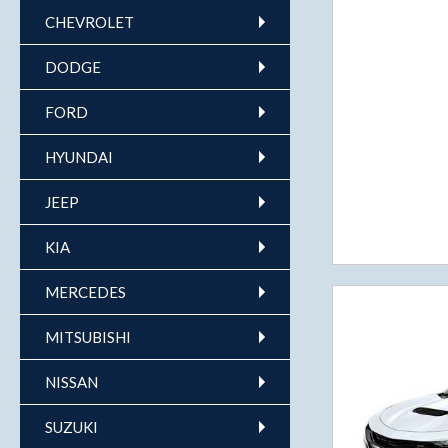
CHEVROLET
DODGE
FORD
HYUNDAI
JEEP
KIA
MERCEDES
MITSUBISHI
NISSAN
SUZUKI