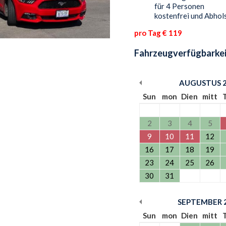
für 4 Personen
kostenfrei und Abhols
pro Tag € 119
Fahrzeugverfügbarkei
AUGUSTUS
Sun
mon
Dien
mitt
2
3
4
5
9
10
11
12
16
17
18
19
23
24
25
26
30
31
SEPTEMBER
Sun
mon
Dien
mitt