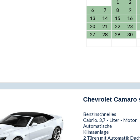
1
2
6
7
8
9
13
14
15
16
20
21
22
23
27
28
29
30
Chevrolet Camaro s
Benzinschnelles
Cabrio. 3,7 - Liter - Motor
Automatische
Klimaanlage
2 Türen mit Automatik Dac