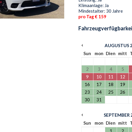
Klimaanlage: Ja
Mindestalter: 30 Jahre
pro Tag € 159
Fahrzeugverfügbarkei
AUGUSTUS
Sun
mon
Dien
mitt
2
3
4
5
9
10
11
12
16
17
18
19
23
24
25
26
30
31
SEPTEMBER
Sun
mon
Dien
mitt
1
2