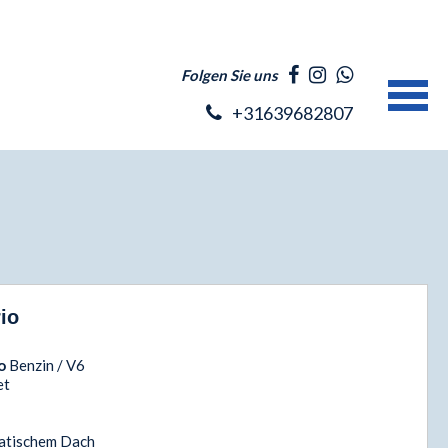
Folgen Sie uns
+31639682807
io
io
Benzin / V6
et
matischem Dach