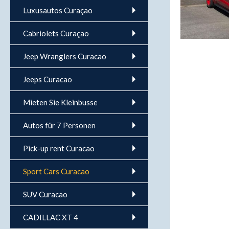
Luxusautos Curaçao
Cabriolets Curaçao
Jeep Wranglers Curacao
Jeeps Curacao
Mieten Sie Kleinbusse
Autos für 7 Personen
Pick-up rent Curacao
Sport Cars Curacao
SUV Curacao
CADILLAC XT 4