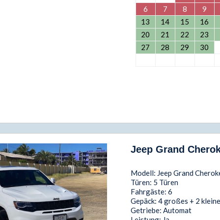
6
7
8
9
13
14
15
16
20
21
22
23
27
28
29
30
Jeep Grand Chero
Modell: Jeep Grand Chero
Türen: 5 Türen
Fahrgäste: 6
Gepäck: 4 großes + 2 klein
Getriebe: Automat
Leistung: Ja