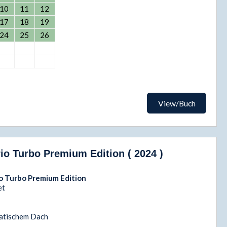
10
11
12
17
18
19
24
25
26
View/Buch
o Turbo Premium Edition ( 2024 )
o Turbo Premium Edition
et
matischem Dach