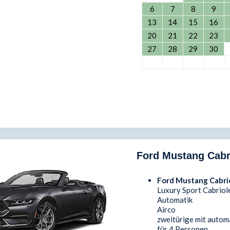
6
7
8
9
13
14
15
16
20
21
22
23
27
28
29
30
Ford Mustang Cabri
Ford Mustang Cabri
Luxury Sport Cabriol
Automatik
Airco
zweitürige mit auto
für 4 Personen