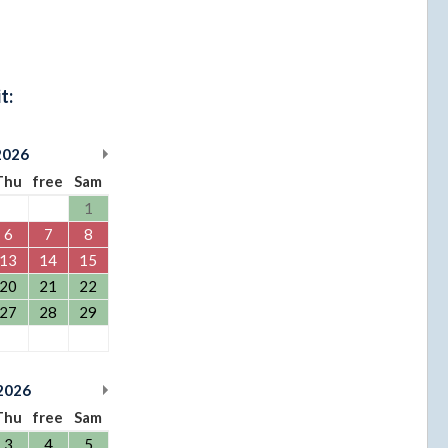
t:
2026
Thu
free
Sam
1
6
7
8
13
14
15
20
21
22
27
28
29
2026
Thu
free
Sam
3
4
5