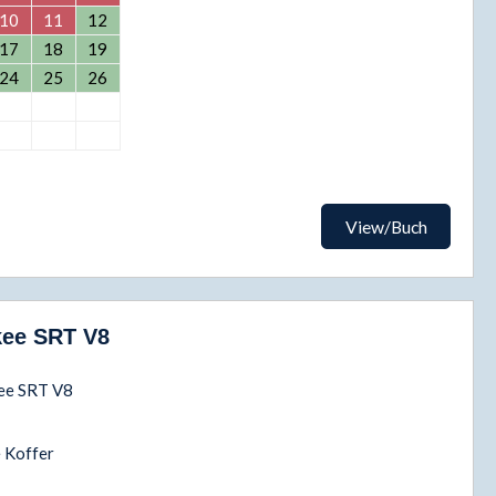
10
11
12
17
18
19
24
25
26
View/Buch
kee SRT V8
kee SRT V8
e Koffer