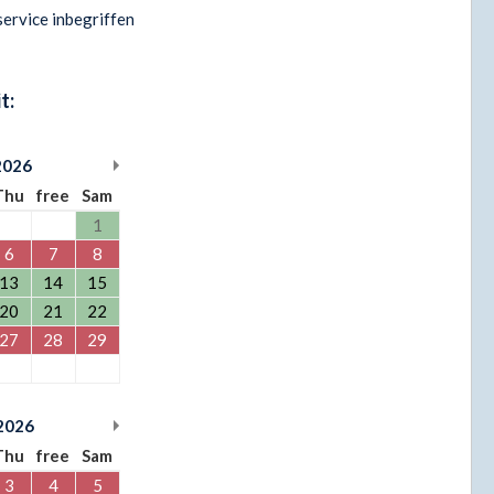
ervice inbegriffen
t:
2026
Thu
free
Sam
1
6
7
8
13
14
15
20
21
22
27
28
29
2026
Thu
free
Sam
3
4
5