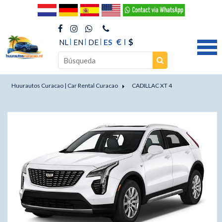
€
$
NL
EN
DE
ES
Huurautos Curacao | Car Rental Curacao
CADILLAC XT 4