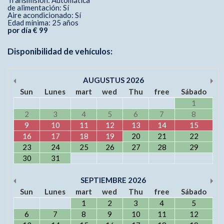
Transmisión: Automática
de alimentación: Sí
Aire acondicionado: Sí
Edad mínima: 25 años
por día € 99
Disponibilidad de vehículos:
AUGUSTUS
2026
Sun
Lunes
mart
wed
Thu
free
Sábado
1
2
3
4
5
6
7
8
9
10
11
12
13
14
15
16
17
18
19
20
21
22
23
24
25
26
27
28
29
30
31
SEPTIEMBRE
2026
Sun
Lunes
mart
wed
Thu
free
Sábado
1
2
3
4
5
6
7
8
9
10
11
12