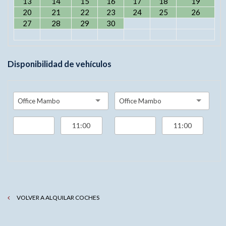
13
14
15
16
17
18
19
20
21
22
23
24
25
26
27
28
29
30
Disponibilidad de vehículos
Office Mambo
Office Mambo
VOLVER A ALQUILAR COCHES