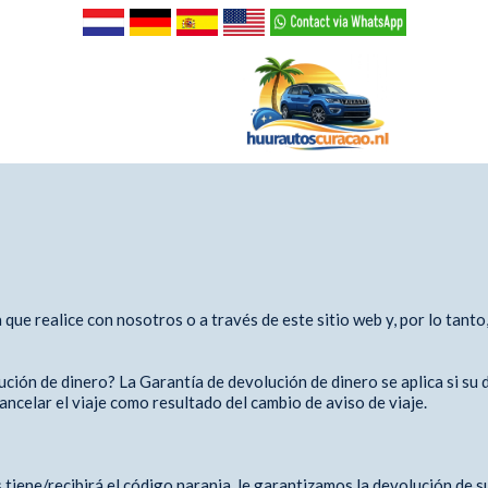
que realice con nosotros o a través de este sitio web y, por lo tanto
ión de dinero? La Garantía de devolución de dinero se aplica si su d
ncelar el viaje como resultado del cambio de aviso de viaje.
 tiene/recibirá el código naranja, le garantizamos la devolución de s