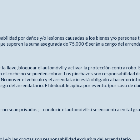
bilidad por daños y/o lesiones causadas a los bienes y/o personas t
e que superen la suma asegurada de 75.000 € serán a cargo del arrend
ar la llave, bloquear el automóvil y activar la protección contra ro
 el coche no se pueden cobrar. Los pinchazos son responsabilidad de
 No mover el vehículo y el arrendatario está obligado a hacer un in
go del arrendatario. El deducible aplica por evento. (por caso de da
e no sean privados; – conducir el automóvil si se encuentra en tal gr
l y/o las drogas son responsabilidad exclusiva del arrendatario.