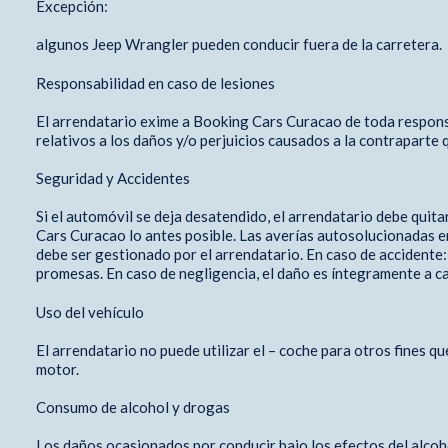
Excepción:
algunos Jeep Wrangler pueden conducir fuera de la carretera.
Responsabilidad en caso de lesiones
El arrendatario exime a Booking Cars Curacao de toda responsa
relativos a los daños y/o perjuicios causados ​​a la contrapart
Seguridad y Accidentes
Si el automóvil se deja desatendido, el arrendatario debe quit
Cars Curacao lo antes posible. Las averías autosolucionadas en
debe ser gestionado por el arrendatario. En caso de accidente:
promesas. En caso de negligencia, el daño es íntegramente a car
Uso del vehículo
El arrendatario no puede utilizar el – coche para otros fines qu
motor.
Consumo de alcohol y drogas
Los daños ocasionados por conducir bajo los efectos del alcoho