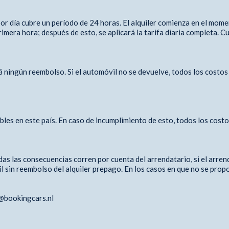
 por día cubre un período de 24 horas. El alquiler comienza en el mom
imera hora; después de esto, se aplicará la tarifa diaria completa. Cu
rá ningún reembolso. Si el automóvil no se devuelve, todos los costo
les en este país. En caso de incumplimiento de esto, todos los costos
odas las consecuencias corren por cuenta del arrendatario, si el arr
 sin reembolso del alquiler prepago. En los casos en que no se prop
o@bookingcars.nl