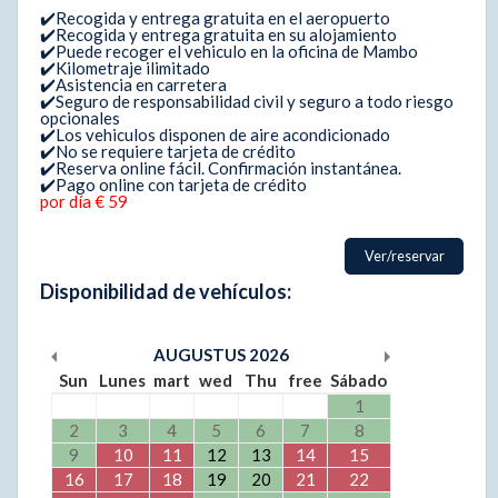
✔️Recogida y entrega gratuita en el aeropuerto
✔️Recogida y entrega gratuita en su alojamiento
✔️Puede recoger el vehiculo en la oficina de Mambo
✔️Kilometraje ilimitado
✔️Asistencia en carretera
✔️Seguro de responsabilidad civil y seguro a todo riesgo
opcionales
✔️Los vehiculos disponen de aire acondicionado
✔️No se requiere tarjeta de crédito
✔️Reserva online fácil. Confirmación instantánea.
✔️Pago online con tarjeta de crédito
por día € 59
Ver/reservar
Disponibilidad de vehículos:
AUGUSTUS
2026
Sun
Lunes
mart
wed
Thu
free
Sábado
1
2
3
4
5
6
7
8
9
10
11
12
13
14
15
16
17
18
19
20
21
22