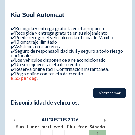
Kia Soul Automaat
✔️Recogida y entrega gratuita en el aeropuerto
✔️Recogida y entrega gratuita en su alojamiento
✔️Puede recoger el vehiculo en la oficina de Mambo
✔️Kilometraje ilimitado
✔️Asistencia en carretera
✔️Seguro de responsabilidad civil y seguro a todo riesgo
opcionales
✔️Los vehiculos disponen de aire acondicionado
✔️No se requiere tarjeta de crédito
✔️Reserva online fácil. Confirmación instantánea.
✔️Pago online con tarjeta de crédito
€ 55 per dag
.
Ver/reservar
Disponibilidad de vehículos:
AUGUSTUS
2026
Sun
Lunes
mart
wed
Thu
free
Sábado
1