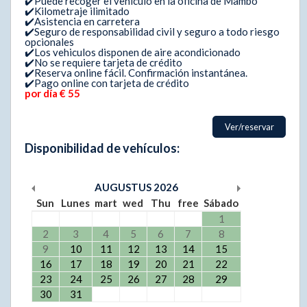
✔️Puede recoger el vehiculo en la oficina de Mambo
✔️Kilometraje ilimitado
✔️Asistencia en carretera
✔️Seguro de responsabilidad civil y seguro a todo riesgo
opcionales
✔️Los vehiculos disponen de aire acondicionado
✔️No se requiere tarjeta de crédito
✔️Reserva online fácil. Confirmación instantánea.
✔️Pago online con tarjeta de crédito
por día € 55
Ver/reservar
Disponibilidad de vehículos:
AUGUSTUS
2026
Sun
Lunes
mart
wed
Thu
free
Sábado
1
2
3
4
5
6
7
8
9
10
11
12
13
14
15
16
17
18
19
20
21
22
23
24
25
26
27
28
29
30
31