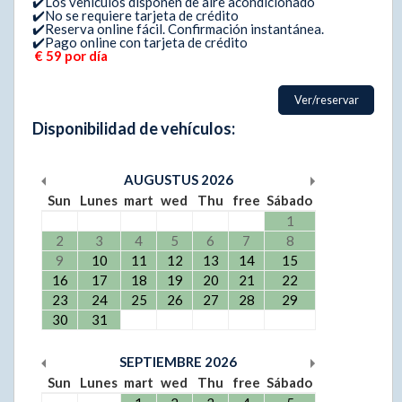
✔️Los vehiculos disponen de aire acondicionado
✔️No se requiere tarjeta de crédito
✔️Reserva online fácil. Confirmación instantánea.
✔️Pago online con tarjeta de crédito
€ 59 por día
Ver/reservar
Disponibilidad de vehículos:
AUGUSTUS
2026
Sun
Lunes
mart
wed
Thu
free
Sábado
1
2
3
4
5
6
7
8
9
10
11
12
13
14
15
16
17
18
19
20
21
22
23
24
25
26
27
28
29
30
31
SEPTIEMBRE
2026
Sun
Lunes
mart
wed
Thu
free
Sábado