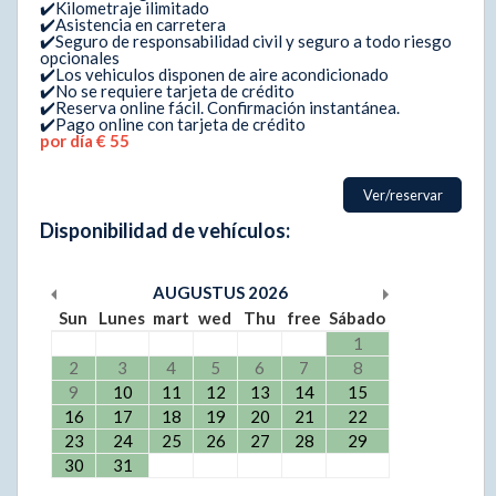
✔️Kilometraje ilimitado
✔️Asistencia en carretera
✔️Seguro de responsabilidad civil y seguro a todo riesgo
opcionales
✔️Los vehiculos disponen de aire acondicionado
✔️No se requiere tarjeta de crédito
✔️Reserva online fácil. Confirmación instantánea.
✔️Pago online con tarjeta de crédito
por día € 55
Ver/reservar
Disponibilidad de vehículos:
AUGUSTUS
2026
Sun
Lunes
mart
wed
Thu
free
Sábado
1
2
3
4
5
6
7
8
9
10
11
12
13
14
15
16
17
18
19
20
21
22
23
24
25
26
27
28
29
30
31