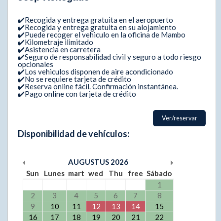
✔️Recogida y entrega gratuita en el aeropuerto
✔️Recogida y entrega gratuita en su alojamiento
✔️Puede recoger el vehiculo en la oficina de Mambo
✔️Kilometraje ilimitado
✔️Asistencia en carretera
✔️Seguro de responsabilidad civil y seguro a todo riesgo
opcionales
✔️Los vehiculos disponen de aire acondicionado
✔️No se requiere tarjeta de crédito
✔️Reserva online fácil. Confirmación instantánea.
✔️Pago online con tarjeta de crédito
Ver/reservar
Disponibilidad de vehículos:
AUGUSTUS
2026
Sun
Lunes
mart
wed
Thu
free
Sábado
1
2
3
4
5
6
7
8
9
10
11
12
13
14
15
16
17
18
19
20
21
22