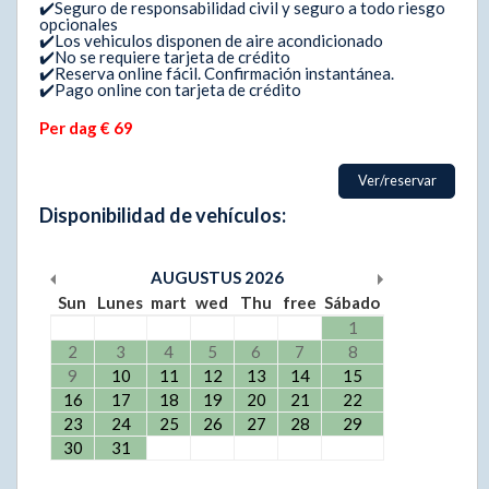
✔️Seguro de responsabilidad civil y seguro a todo riesgo
opcionales
✔️Los vehiculos disponen de aire acondicionado
✔️No se requiere tarjeta de crédito
✔️Reserva online fácil. Confirmación instantánea.
✔️Pago online con tarjeta de crédito
Per dag € 69
Ver/reservar
Disponibilidad de vehículos:
AUGUSTUS
2026
Sun
Lunes
mart
wed
Thu
free
Sábado
1
2
3
4
5
6
7
8
9
10
11
12
13
14
15
16
17
18
19
20
21
22
23
24
25
26
27
28
29
30
31