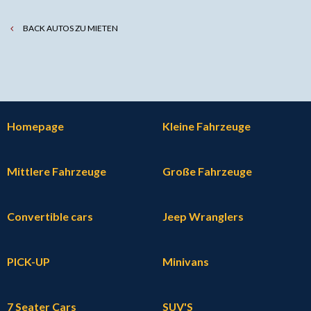
BACK AUTOS ZU MIETEN
Homepage
Kleine Fahrzeuge
Mittlere Fahrzeuge
Große Fahrzeuge
Convertible cars
Jeep Wranglers
PICK-UP
Minivans
7 Seater Cars
SUV'S