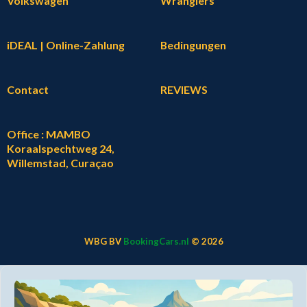
Volkswagen
Wranglers
iDEAL | Online-Zahlung
Bedingungen
Contact
REVIEWS
Office : MAMBO
Koraalspechtweg 24,
Willemstad, Curaçao
WBG BV
BookingCars.nl
© 2026