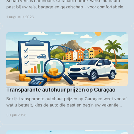
Sedan versus hatchback Curaçao: ontdek welke huurauto
past bij uw reis, bagage en gezelschap - voor comfortabele
ritten over het hele eiland, elke dag.
1 augustus 2026
Transparante autohuur prijzen op Curaçao
Bekijk transparante autohuur prijzen op Curaçao: weet vooraf
wat u betaalt, kies de auto die past en begin uw vakantie
zonder verrassingen bij boeking.
30 juli 2026