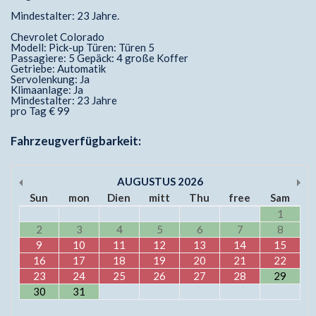
Mindestalter: 23 Jahre.
Chevrolet Colorado
Modell: Pick-up Türen: Türen 5
Passagiere: 5 Gepäck: 4 große Koffer
Getriebe: Automatik
Servolenkung: Ja
Klimaanlage: Ja
Mindestalter: 23 Jahre
pro Tag € 99
Fahrzeugverfügbarkeit:
AUGUSTUS
2026
Sun
mon
Dien
mitt
Thu
free
Sam
1
2
3
4
5
6
7
8
9
10
11
12
13
14
15
16
17
18
19
20
21
22
23
24
25
26
27
28
29
30
31