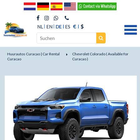
€
$
NL
EN
DE
ES
Huurautos Curacao | Car Rental
Chevrolet Colorado ( Available for
Curacao
Curacao )