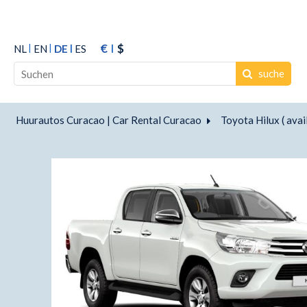
€
$
NL
EN
DE
ES
suche
Huurautos Curacao | Car Rental Curacao
Toyota Hilux ( avai