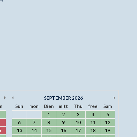
SEPTEMBER
2026
m
Sun
mon
Dien
mitt
Thu
free
Sam
1
2
3
4
5
6
7
8
9
10
11
12
5
13
14
15
16
17
18
19