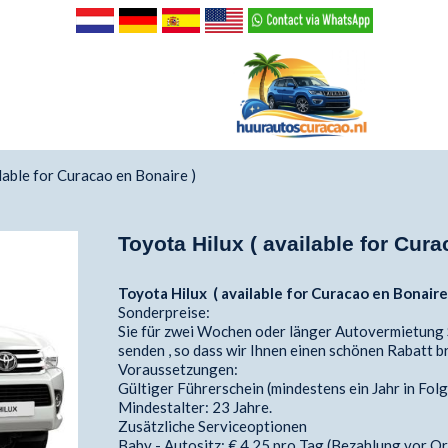
lable for Curacao en Bonaire )
Toyota Hilux ( available for Cura
Toyota Hilux ( available for Curacao en Bonaire
Sonderpreise:
Sie für zwei Wochen oder länger Autovermietung S
senden , so dass wir Ihnen einen schönen Rabatt b
Voraussetzungen:
Gültiger Führerschein (mindestens ein Jahr in Folg
Mindestalter: 23 Jahre.
Zusätzliche Serviceoptionen
Baby - Autositz: € 4,25 pro Tag (Bezahlung vor O