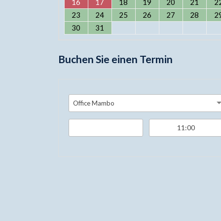
16
17
18
19
20
21
2
23
24
25
26
27
28
2
30
31
Buchen Sie einen Termin
Office Mambo