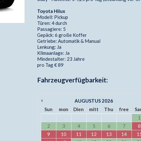
Toyota Hilux
Modell: Pickup
Türen: 4 durch
Passagiere: 5
Gepäck: 6 große Koffer
Getriebe: Automatik & Manual
Lenkung: Ja
Klimaanlage: Ja
Mindestalter: 23 Jahre
pro Tag € 89
Fahrzeugverfügbarkeit:
AUGUSTUS
2026
Sun
mon
Dien
mitt
Thu
free
Sa
1
2
3
4
5
6
7
8
9
10
11
12
13
14
1