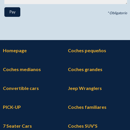
Pay
* Obligatorio
Homepage
Coches pequeños
Coches medianos
Coches grandes
Convertible cars
Jeep Wranglers
PICK-UP
Coches familiares
7 Seater Cars
Coches SUV'S