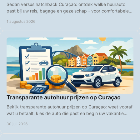
Sedan versus hatchback Curaçao: ontdek welke huurauto
past bij uw reis, bagage en gezelschap - voor comfortabele
ritten over het hele eiland, elke dag.
1 augustus 2026
Transparante autohuur prijzen op Curaçao
Bekijk transparante autohuur prijzen op Curaçao: weet vooraf
wat u betaalt, kies de auto die past en begin uw vakantie
zonder verrassingen bij boeking.
30 juli 2026